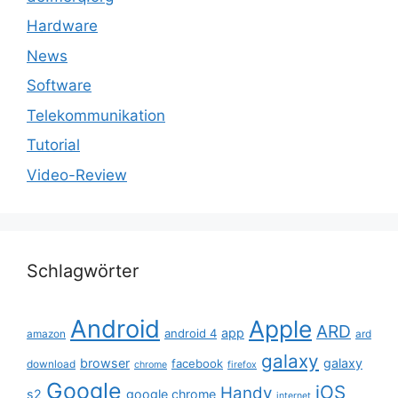
Hardware
News
Software
Telekommunikation
Tutorial
Video-Review
Schlagwörter
Android
Apple
ARD
app
android 4
amazon
ard
galaxy
browser
galaxy
facebook
download
chrome
firefox
Google
iOS
Handy
s2
google chrome
internet