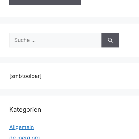
Suche
nach:
[smbtoolbar]
Kategorien
Allgemein
de.merq.org