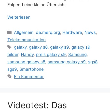
Folgend eine kleine Übersicht
Weiterlesen
Kategorien
Allgemein
,
de.merq.org
,
Hardware
,
News
,
Telekommunikation
Schlagwörter
galaxy
,
galaxy s8
,
galaxy s9
,
galaxy s9
bilder
,
Handy
,
preis galaxy s9
,
Samsung
,
samsung galaxy s8
,
samsung galaxy s9
,
sgs8
,
sgs9
,
Smartphone
Ein Kommentar
Videotest: Das