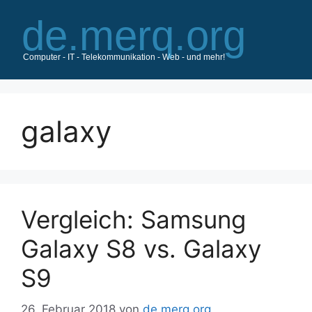
Zum
Inhalt
springen
galaxy
Vergleich: Samsung
Galaxy S8 vs. Galaxy
S9
26. Februar 2018
von
de.merq.org