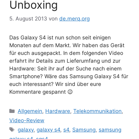
Unboxing
5. August 2013
von
de.merq.org
Das Galaxy S4 ist nun schon seit einigen
Monaten auf dem Markt. Wir haben das Gerät
für euch ausgepackt. In dem folgenden Video
erfahrt ihr Details zum Lieferumfang und zur
Hardware: Seit ihr auf der Suche nach einem
Smartphone? Wäre das Samsung Galaxy S4 für
euch interessant? Wir sind über eure
Kommentare gespannt 😉
Kategorien
Allgemein
,
Hardware
,
Telekommunikation
,
Video-Review
Schlagwörter
galaxy
,
galaxy s4
,
s4
,
Samsung
,
samsung
galaxy s4
,
sgs4