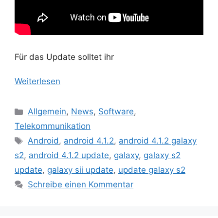
Für das Update solltet ihr
Weiterlesen
Kategorien
Allgemein
,
News
,
Software
,
Telekommunikation
Schlagwörter
Android
,
android 4.1.2
,
android 4.1.2 galaxy
s2
,
android 4.1.2 update
,
galaxy
,
galaxy s2
update
,
galaxy sii update
,
update galaxy s2
Schreibe einen Kommentar