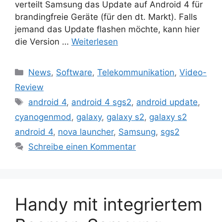
verteilt Samsung das Update auf Android 4 für
brandingfreie Geräte (für den dt. Markt). Falls
jemand das Update flashen möchte, kann hier
die Version …
Weiterlesen
Kategorien
News
,
Software
,
Telekommunikation
,
Video-
Review
Schlagwörter
android 4
,
android 4 sgs2
,
android update
,
cyanogenmod
,
galaxy
,
galaxy s2
,
galaxy s2
android 4
,
nova launcher
,
Samsung
,
sgs2
Schreibe einen Kommentar
Handy mit integriertem