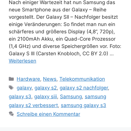
Nach einiger Wartezeit hat nun Samsung das
neue Smartphone aus der Galaxy – Reihe
vorgestellt. Der Galaxy SII – Nachfolger besitzt
einige Veränderungen: So findet man nun ein
schärferes und größeres Display (4,8”, 720p),
ein 2100mAh Akku, ein Quad-Core Prozessor
(1,4 GHz) und diverse Speichergrößen vor. Foto:
Galaxy S III (Carsten Knobloch, CC BY 2.0) …
Weiterlesen
Kategorien
Hardware
,
News
,
Telekommunikation
Schlagwörter
galaxy
,
galaxy s2
,
galaxy s2 nachfolger
,
galaxy s3
,
galaxy siii
,
Samsung
,
samsung
galaxy s2 verbessert
,
samsung galaxy s3
Schreibe einen Kommentar