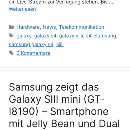
ein Live-Stream zur Verfügung stehen. Bis …
Weiterlesen
Kategorien
Hardware
,
News
,
Telekommunikation
Schlagwörter
galaxy
,
galaxy s4
,
galaxy siiii
,
s4
,
Samsung
,
samsung galaxy s4
,
siiii
2 Kommentare
Samsung zeigt das
Galaxy SIII mini (GT-
I8190) – Smartphone
mit Jelly Bean und Dual