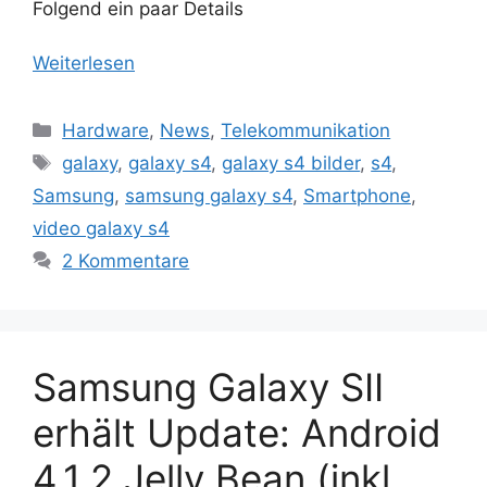
Folgend ein paar Details
Weiterlesen
Kategorien
Hardware
,
News
,
Telekommunikation
Schlagwörter
galaxy
,
galaxy s4
,
galaxy s4 bilder
,
s4
,
Samsung
,
samsung galaxy s4
,
Smartphone
,
video galaxy s4
2 Kommentare
Samsung Galaxy SII
erhält Update: Android
4.1.2 Jelly Bean (inkl.