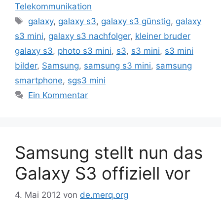
Telekommunikation
Schlagwörter
galaxy
,
galaxy s3
,
galaxy s3 günstig
,
galaxy
s3 mini
,
galaxy s3 nachfolger
,
kleiner bruder
galaxy s3
,
photo s3 mini
,
s3
,
s3 mini
,
s3 mini
bilder
,
Samsung
,
samsung s3 mini
,
samsung
smartphone
,
sgs3 mini
Ein Kommentar
Samsung stellt nun das
Galaxy S3 offiziell vor
4. Mai 2012
von
de.merq.org