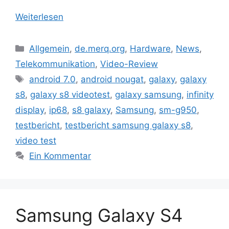
Weiterlesen
Kategorien
Allgemein
,
de.merq.org
,
Hardware
,
News
,
Telekommunikation
,
Video-Review
Schlagwörter
android 7.0
,
android nougat
,
galaxy
,
galaxy
s8
,
galaxy s8 videotest
,
galaxy samsung
,
infinity
display
,
ip68
,
s8 galaxy
,
Samsung
,
sm-g950
,
testbericht
,
testbericht samsung galaxy s8
,
video test
Ein Kommentar
Samsung Galaxy S4