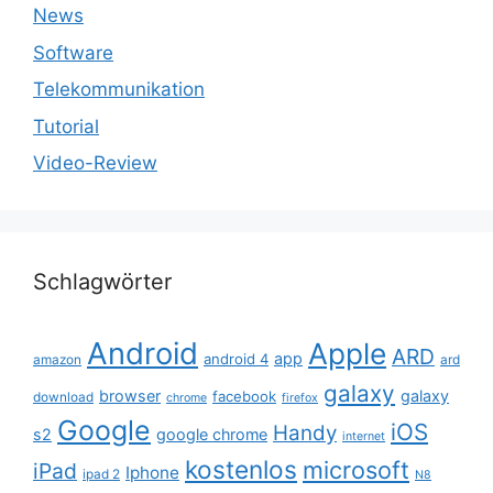
News
Software
Telekommunikation
Tutorial
Video-Review
Schlagwörter
Android
Apple
ARD
app
android 4
amazon
ard
galaxy
browser
galaxy
facebook
download
chrome
firefox
Google
iOS
Handy
s2
google chrome
internet
kostenlos
microsoft
iPad
Iphone
ipad 2
N8