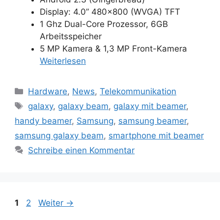
Display: 4.0” 480×800 (WVGA) TFT
1 Ghz Dual-Core Prozessor, 6GB
Arbeitsspeicher
5 MP Kamera & 1,3 MP Front-Kamera
Weiterlesen
Kategorien
Hardware
,
News
,
Telekommunikation
Schlagwörter
galaxy
,
galaxy beam
,
galaxy mit beamer
,
handy beamer
,
Samsung
,
samsung beamer
,
samsung galaxy beam
,
smartphone mit beamer
Schreibe einen Kommentar
Beitrags-
Seite
Seite
1
2
Weiter
→
Navigation