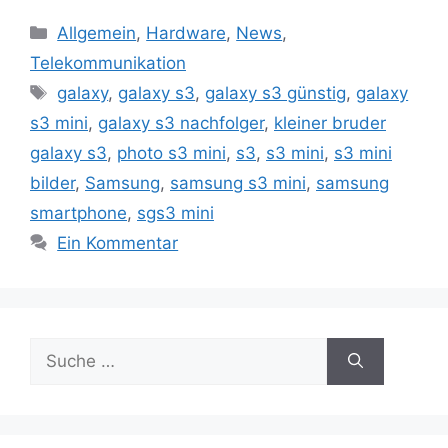
Kategorien
Allgemein
,
Hardware
,
News
,
Telekommunikation
Schlagwörter
galaxy
,
galaxy s3
,
galaxy s3 günstig
,
galaxy
s3 mini
,
galaxy s3 nachfolger
,
kleiner bruder
galaxy s3
,
photo s3 mini
,
s3
,
s3 mini
,
s3 mini
bilder
,
Samsung
,
samsung s3 mini
,
samsung
smartphone
,
sgs3 mini
Ein Kommentar
Suche
nach: