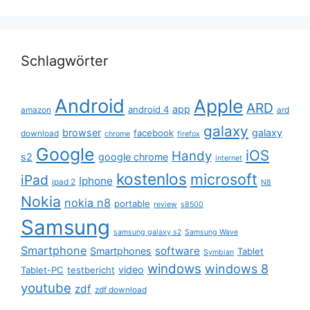
Schlagwörter
Android
Apple
ARD
app
android 4
amazon
ard
galaxy
browser
galaxy
facebook
download
chrome
firefox
Google
iOS
Handy
s2
google chrome
internet
kostenlos
microsoft
iPad
Iphone
ipad 2
N8
Nokia
nokia n8
portable
review
s8500
Samsung
samsung galaxy s2
Samsung Wave
Smartphone
software
Smartphones
Tablet
Symbian
windows
windows 8
video
Tablet-PC
testbericht
youtube
zdf
zdf download