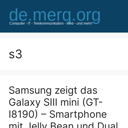
Zum
Inhalt
springen
s3
Samsung zeigt das
Galaxy SIII mini (GT-
I8190) – Smartphone
mit Jelly Bean und Dual