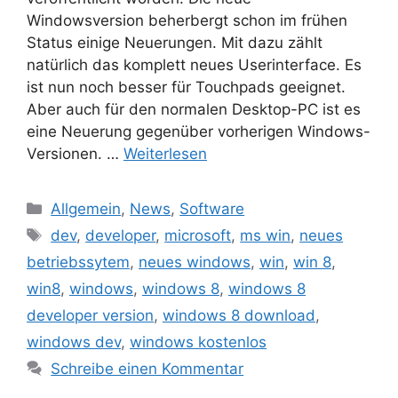
Windowsversion beherbergt schon im frühen
Status einige Neuerungen. Mit dazu zählt
natürlich das komplett neues Userinterface. Es
ist nun noch besser für Touchpads geeignet.
Aber auch für den normalen Desktop-PC ist es
eine Neuerung gegenüber vorherigen Windows-
Versionen. …
Weiterlesen
Kategorien
Allgemein
,
News
,
Software
Schlagwörter
dev
,
developer
,
microsoft
,
ms win
,
neues
betriebssytem
,
neues windows
,
win
,
win 8
,
win8
,
windows
,
windows 8
,
windows 8
developer version
,
windows 8 download
,
windows dev
,
windows kostenlos
Schreibe einen Kommentar