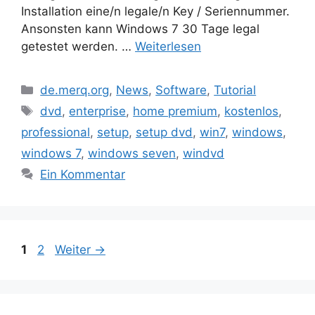
Installation eine/n legale/n Key / Seriennummer.
Ansonsten kann Windows 7 30 Tage legal
getestet werden. …
Weiterlesen
Kategorien
de.merq.org
,
News
,
Software
,
Tutorial
Schlagwörter
dvd
,
enterprise
,
home premium
,
kostenlos
,
professional
,
setup
,
setup dvd
,
win7
,
windows
,
windows 7
,
windows seven
,
windvd
Ein Kommentar
Beitrags-
Seite
Seite
1
2
Weiter
→
Navigation