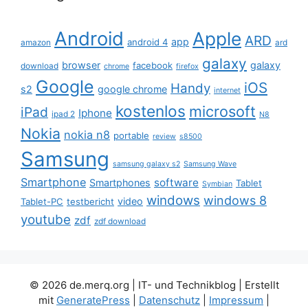
Android
Apple
ARD
app
android 4
amazon
ard
galaxy
browser
galaxy
facebook
download
chrome
firefox
Google
iOS
Handy
s2
google chrome
internet
kostenlos
microsoft
iPad
Iphone
ipad 2
N8
Nokia
nokia n8
portable
review
s8500
Samsung
samsung galaxy s2
Samsung Wave
Smartphone
software
Smartphones
Tablet
Symbian
windows
windows 8
video
Tablet-PC
testbericht
youtube
zdf
zdf download
© 2026 de.merq.org | IT- und Technikblog
| Erstellt
mit
GeneratePress
|
Datenschutz
|
Impressum
|