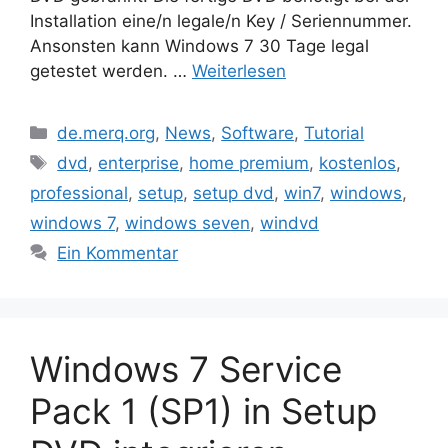
Installation eine/n legale/n Key / Seriennummer.
Ansonsten kann Windows 7 30 Tage legal
getestet werden. …
Weiterlesen
Kategorien
de.merq.org
,
News
,
Software
,
Tutorial
Schlagwörter
dvd
,
enterprise
,
home premium
,
kostenlos
,
professional
,
setup
,
setup dvd
,
win7
,
windows
,
windows 7
,
windows seven
,
windvd
Ein Kommentar
Windows 7 Service
Pack 1 (SP1) in Setup