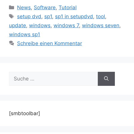
Kategorien
News
,
Software
,
Tutorial
Schlagwörter
setup dvd
,
sp1
,
sp1 in setupdvd
,
tool
,
update
,
windows
,
windows 7
,
windows seven
,
windows sp1
Schreibe einen Kommentar
Suche
nach:
[smbtoolbar]