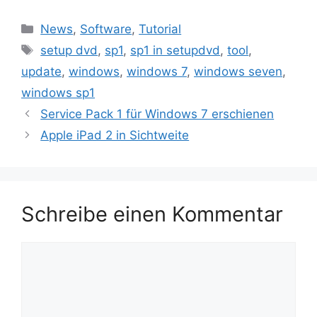
Kategorien
News
,
Software
,
Tutorial
Schlagwörter
setup dvd
,
sp1
,
sp1 in setupdvd
,
tool
,
update
,
windows
,
windows 7
,
windows seven
,
windows sp1
Beitrags-
Service Pack 1 für Windows 7 erschienen
Navigation
Apple iPad 2 in Sichtweite
Schreibe einen Kommentar
Kommentar