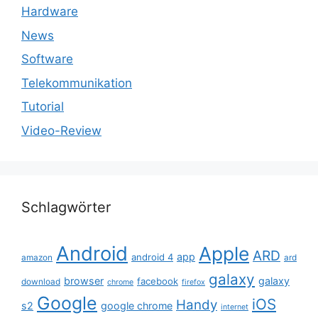
Hardware
News
Software
Telekommunikation
Tutorial
Video-Review
Schlagwörter
Android
Apple
ARD
app
android 4
amazon
ard
galaxy
browser
galaxy
facebook
download
chrome
firefox
Google
iOS
Handy
s2
google chrome
internet