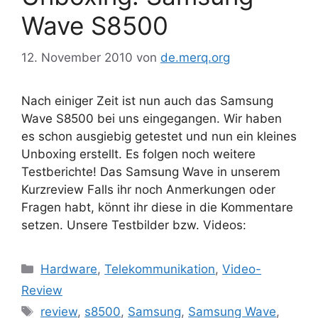
Wave S8500
12. November 2010
von
de.merq.org
Nach einiger Zeit ist nun auch das Samsung
Wave S8500 bei uns eingegangen. Wir haben
es schon ausgiebig getestet und nun ein kleines
Unboxing erstellt. Es folgen noch weitere
Testberichte! Das Samsung Wave in unserem
Kurzreview Falls ihr noch Anmerkungen oder
Fragen habt, könnt ihr diese in die Kommentare
setzen. Unsere Testbilder bzw. Videos:
Kategorien
Hardware
,
Telekommunikation
,
Video-
Review
Schlagwörter
review
,
s8500
,
Samsung
,
Samsung Wave
,