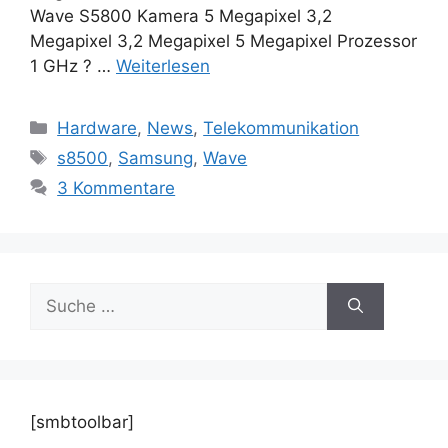
Wave S5800 Kamera 5 Megapixel 3,2
Megapixel 3,2 Megapixel 5 Megapixel Prozessor
1 GHz ? …
Weiterlesen
Kategorien
Hardware
,
News
,
Telekommunikation
Schlagwörter
s8500
,
Samsung
,
Wave
3 Kommentare
Suche
nach:
[smbtoolbar]