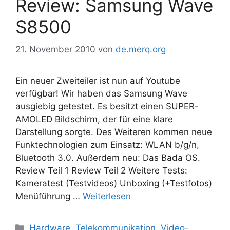
Review: Samsung Wave
S8500
21. November 2010
von
de.merq.org
Ein neuer Zweiteiler ist nun auf Youtube
verfügbar! Wir haben das Samsung Wave
ausgiebig getestet. Es besitzt einen SUPER-
AMOLED Bildschirm, der für eine klare
Darstellung sorgte. Des Weiteren kommen neue
Funktechnologien zum Einsatz: WLAN b/g/n,
Bluetooth 3.0. Außerdem neu: Das Bada OS.
Review Teil 1 Review Teil 2 Weitere Tests:
Kameratest (Testvideos) Unboxing (+Testfotos)
Menüführung …
Weiterlesen
Kategorien
Hardware
,
Telekommunikation
,
Video-