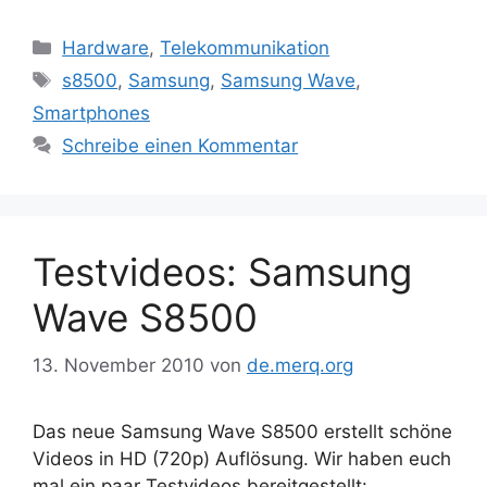
Kategorien
Hardware
,
Telekommunikation
Schlagwörter
s8500
,
Samsung
,
Samsung Wave
,
Smartphones
Schreibe einen Kommentar
Testvideos: Samsung
Wave S8500
13. November 2010
von
de.merq.org
Das neue Samsung Wave S8500 erstellt schöne
Videos in HD (720p) Auflösung. Wir haben euch
mal ein paar Testvideos bereitgestellt: