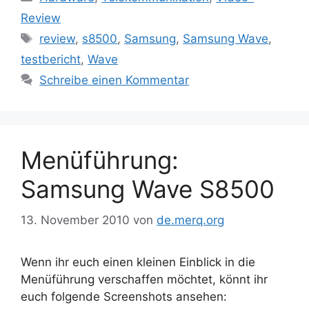
Review
Schlagwörter
review
,
s8500
,
Samsung
,
Samsung Wave
,
testbericht
,
Wave
Schreibe einen Kommentar
Menüführung:
Samsung Wave S8500
13. November 2010
von
de.merq.org
Wenn ihr euch einen kleinen Einblick in die
Menüführung verschaffen möchtet, könnt ihr
euch folgende Screenshots ansehen: