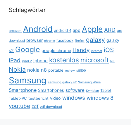
Schlagwörter
Android
Apple
ARD
app
android 4
amazon
ard
galaxy
browser
galaxy
facebook
download
chrome
firefox
Google
iOS
Handy
s2
google chrome
internet
kostenlos
microsoft
iPad
Iphone
ipad 2
N8
Nokia
nokia n8
portable
review
s8500
Samsung
samsung galaxy s2
Samsung Wave
Smartphone
software
Smartphones
Tablet
Symbian
windows
windows 8
video
Tablet-PC
testbericht
youtube
zdf
zdf download