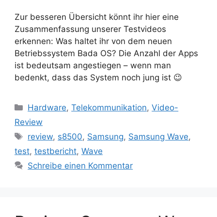
Zur besseren Übersicht könnt ihr hier eine
Zusammenfassung unserer Testvideos
erkennen: Was haltet ihr von dem neuen
Betriebssystem Bada OS? Die Anzahl der Apps
ist bedeutsam angestiegen – wenn man
bedenkt, dass das System noch jung ist 😉
Kategorien
Hardware
,
Telekommunikation
,
Video-
Review
Schlagwörter
review
,
s8500
,
Samsung
,
Samsung Wave
,
test
,
testbericht
,
Wave
Schreibe einen Kommentar