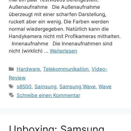
Außenaufnahme Die Außenaufnahme
überzeugt mit einer scharfen Darstellung,
ruckelt aber ein wenig. Die Farben werden
normal wiedergegeben. Natürlich kann die
Handykamera nicht mit Profikameras mithalten.
Innenaufnahme Die Innenaufnahmen sind
nicht (wirklich) …
Weiterlesen
Kategorien
Hardware
,
Telekommunikation
,
Video-
Review
Schlagwörter
s8500
,
Samsung
,
Samsung Wave
,
Wave
Schreibe einen Kommentar
Unboxing: Samsung