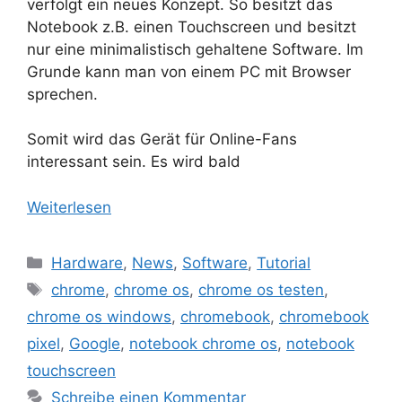
verfolgt ein neues Konzept. So besitzt das
Notebook z.B. einen Touchscreen und besitzt
nur eine minimalistisch gehaltene Software. Im
Grunde kann man von einem PC mit Browser
sprechen.
Somit wird das Gerät für Online-Fans
interessant sein. Es wird bald
Weiterlesen
Kategorien
Hardware
,
News
,
Software
,
Tutorial
Schlagwörter
chrome
,
chrome os
,
chrome os testen
,
chrome os windows
,
chromebook
,
chromebook
pixel
,
Google
,
notebook chrome os
,
notebook
touchscreen
Schreibe einen Kommentar