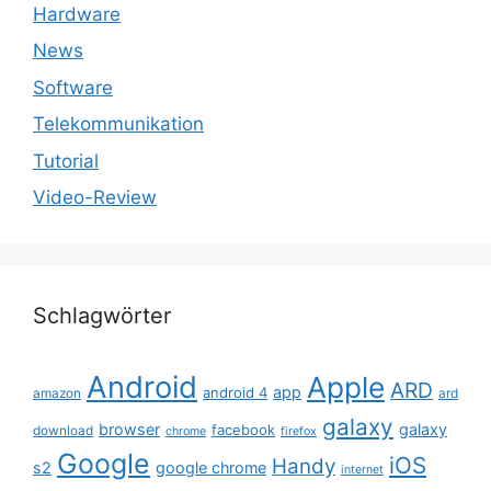
Hardware
News
Software
Telekommunikation
Tutorial
Video-Review
Schlagwörter
Android
Apple
ARD
app
android 4
amazon
ard
galaxy
browser
galaxy
facebook
download
chrome
firefox
Google
iOS
Handy
s2
google chrome
internet