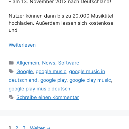
– am 13. November 2012 nach Deutschland!
Nutzer können dann bis zu 20.000 Musiktitel
hochladen. Außerdem lassen sich kostenlose
und
Weiterlesen
Kategorien
Allgemein
,
News
,
Software
Schlagwörter
Google
,
google music
,
google music in
deutschland
,
google play
,
google play music
,
google play music deutsch
Schreibe einen Kommentar
Beitrags-
Seite
Seite
Seite
1
2
3
Weiter
→