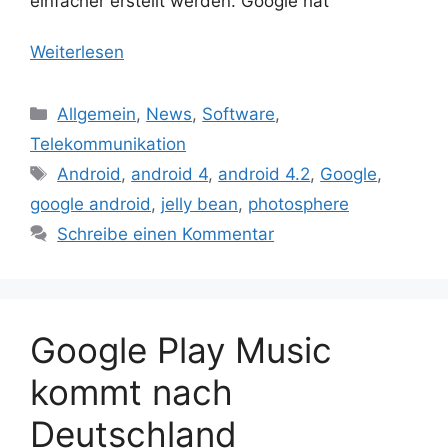
einfacher erstellt werden. Google hat
Weiterlesen
Kategorien
Allgemein
,
News
,
Software
,
Telekommunikation
Schlagwörter
Android
,
android 4
,
android 4.2
,
Google
,
google android
,
jelly bean
,
photosphere
Schreibe einen Kommentar
Google Play Music
kommt nach
Deutschland