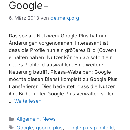
Google+
6. März 2013
von
de.merq.org
Das soziale Netzwerk Google Plus hat nun
Änderungen vorgenommen. Interessant ist,
dass die Profile nun ein größeres Bild (Cover-)
erhalten haben. Nutzer können ab sofort ein
neues Profilbild auswählen. Eine weitere
Neuerung betrifft Picasa-Webalben: Google
möchte diesen Dienst komplett zu Google Plus
transferieren. Dies bedeutet, dass die Nutzer
ihre Bilder unter Google Plus verwalten sollen.
…
Weiterlesen
Kategorien
Allgemein
,
News
Schlagwörter
Google
,
google plus
,
google plus profilbild
,