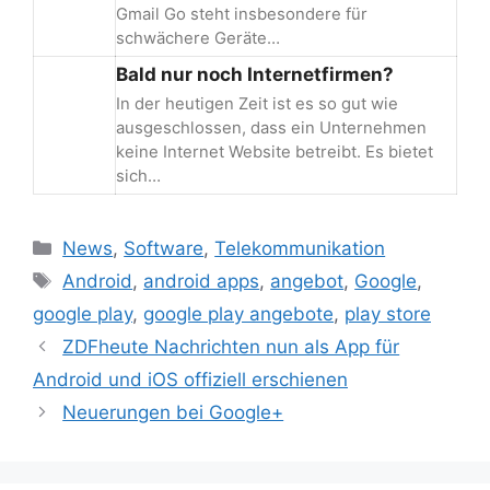
Gmail Go steht insbesondere für
schwächere Geräte…
Bald nur noch Internetfirmen?
In der heutigen Zeit ist es so gut wie
ausgeschlossen, dass ein Unternehmen
keine Internet Website betreibt. Es bietet
sich…
Kategorien
News
,
Software
,
Telekommunikation
Schlagwörter
Android
,
android apps
,
angebot
,
Google
,
google play
,
google play angebote
,
play store
Beitrags-
ZDFheute Nachrichten nun als App für
Navigation
Android und iOS offiziell erschienen
Neuerungen bei Google+