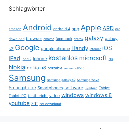
Schlagwörter
Android
Apple
ARD
app
android 4
amazon
ard
galaxy
browser
galaxy
facebook
download
chrome
firefox
Google
iOS
Handy
s2
google chrome
internet
kostenlos
microsoft
iPad
Iphone
ipad 2
N8
Nokia
nokia n8
portable
review
s8500
Samsung
samsung galaxy s2
Samsung Wave
Smartphone
software
Smartphones
Tablet
Symbian
windows
windows 8
video
Tablet-PC
testbericht
youtube
zdf
zdf download