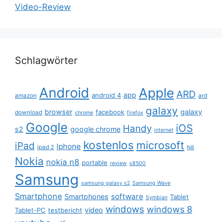
Video-Review
Schlagwörter
Android
Apple
ARD
app
android 4
amazon
ard
galaxy
browser
galaxy
facebook
download
chrome
firefox
Google
iOS
Handy
s2
google chrome
internet
kostenlos
microsoft
iPad
Iphone
ipad 2
N8
Nokia
nokia n8
portable
review
s8500
Samsung
samsung galaxy s2
Samsung Wave
Smartphone
software
Smartphones
Tablet
Symbian
windows
windows 8
video
Tablet-PC
testbericht