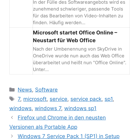
In der Fülle des Softwareangebots wird es
zunehmend schwieriger, passende Tools
für das Bearbeiten von Video-Inhalten zu
finden. Häufig werden…
Microsoft startet Office Online –
Neustart für Web Office
Nach der Umbenennung von SkyDrive in
OneDrive wurde nun auch das Web Office
überarbeitet und heißt nun "Office Online".
Unter…
Kategorien
News
,
Software
Schlagwörter
7
,
microsoft
,
service
,
service pack
,
sp1
,
windows
,
windows 7
,
windows sp1
Beitrags-
Firefox und Chrome in den neusten
Navigation
Versionen als Portable App
Windows 7 Service Pack 1 (SP1) in Setup