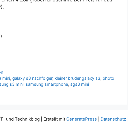
).
n
on
3 mini
,
galaxy s3 nachfolger
,
kleiner bruder galaxy s3
,
photo
ung s3 mini
,
samsung smartphone
,
sgs3 mini
IT- und Technikblog
| Erstellt mit
GeneratePress
|
Datenschutz