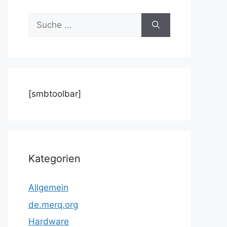
Suche
nach:
[smbtoolbar]
Kategorien
Allgemein
de.merq.org
Hardware