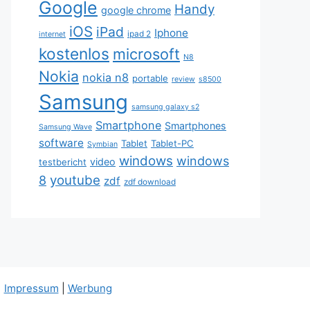
Google
Handy
google chrome
iOS
iPad
Iphone
ipad 2
internet
kostenlos
microsoft
N8
Nokia
nokia n8
portable
review
s8500
Samsung
samsung galaxy s2
Smartphone
Smartphones
Samsung Wave
software
Tablet
Tablet-PC
Symbian
windows
windows
video
testbericht
youtube
8
zdf
zdf download
|
Impressum
|
Werbung