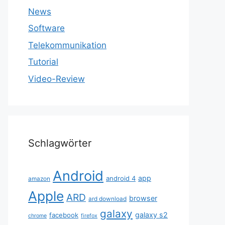
News
Software
Telekommunikation
Tutorial
Video-Review
Schlagwörter
Android
app
android 4
amazon
Apple
ARD
browser
ard download
galaxy
galaxy s2
facebook
chrome
firefox