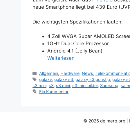
neue Smartphone liegt bei 439 Euro (UVP
Die wichtigsten Spezifikationen lauten:
4 Zoll WVGA Super AMOLED Scree
1GHz Dual Core Prozessor
Android 4.1 (Jelly Bean)
Weiterlesen
Kategorien
Allgemein
,
Hardware
,
News
,
Telekommunikati
Schlagwörter
galaxy
,
galaxy s3
,
galaxy s3 günstig
,
galaxy s
s3 mini
,
s3
,
s3 mini
,
s3 mini bilder
,
Samsung
,
sams
Ein Kommentar
© 2026 de.merq.org | 