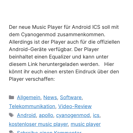
Der neue Music Player für Android ICS soll mit
dem Cyanogenmod zusammenkommen.
Allerdings ist der Player auch für die offiziellen
Android-Geräte verfügbar. Der Player
beinhaltet einen Equalizer und kann unter
diesem Link heruntergeladen werden. Hier
könnt ihr euch einen ersten Eindruck über den
Player verschaffen:
Kategorien
Allgemein
,
News
,
Software
,
Telekommunikation
,
Video-Review
Schlagwörter
Android
,
apollo
,
cyanogenmod
,
ics
,
kostenloser music player
,
music player
Schreibe einen Kommentar