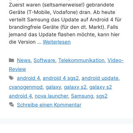
Zuerst waren (seltsamerweise!) gebrandete
Geräte (T-Mobile, Vodafone) dran. Ab heute
verteilt Samsung das Update auf Android 4 für
brandingfreie Geräte (für den dt. Markt). Falls
jemand das Update flashen möchte, kann hier
die Version …
Weiterlesen
Kategorien
News
,
Software
,
Telekommunikation
,
Video-
Review
Schlagwörter
android 4
,
android 4 sgs2
,
android update
,
cyanogenmod
,
galaxy
,
galaxy s2
,
galaxy s2
android 4
,
nova launcher
,
Samsung
,
sgs2
Schreibe einen Kommentar