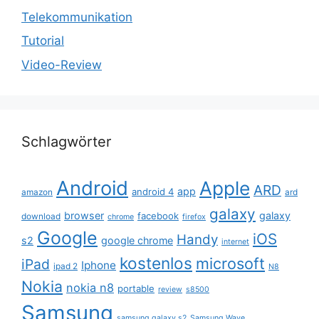
Telekommunikation
Tutorial
Video-Review
Schlagwörter
Android
Apple
ARD
app
android 4
amazon
ard
galaxy
browser
galaxy
facebook
download
chrome
firefox
Google
iOS
Handy
s2
google chrome
internet
kostenlos
microsoft
iPad
Iphone
ipad 2
N8
Nokia
nokia n8
portable
review
s8500
Samsung
samsung galaxy s2
Samsung Wave