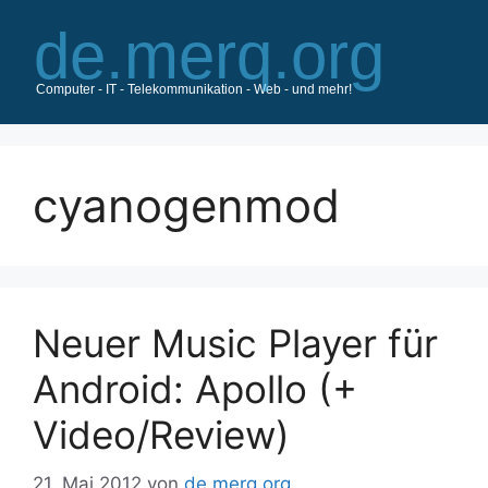
Zum
Inhalt
springen
cyanogenmod
Neuer Music Player für
Android: Apollo (+
Video/Review)
21. Mai 2012
von
de.merq.org