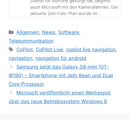
Dienst für Aufruhe gesorgt hat, beginnt
auch Microsoft mit den Kamerafahrten. Der
aktuelle Zeit-Fahr-Plan wurde im…
Kategorien
Allgemein
,
News
,
Software
,
Telekommunikation
Schlagwörter
CoPilot
,
CoPilot Live
,
copilot live navigation
,
navigation
,
navigation für android
Beitrags-
Samsung zeigt das Galaxy SIII mini (GT-
Navigation
I8190) – Smartphone mit Jelly Bean und Dual
Core Prozessor
Microsoft veröffentlicht einen Werbespot
über das neue Betriebssystem Windows 8