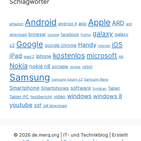
Schlagwörter
Android
Apple
ARD
app
android 4
amazon
ard
galaxy
browser
galaxy
facebook
download
chrome
firefox
Google
iOS
Handy
s2
google chrome
internet
kostenlos
microsoft
iPad
Iphone
ipad 2
N8
Nokia
nokia n8
portable
review
s8500
Samsung
samsung galaxy s2
Samsung Wave
Smartphone
software
Smartphones
Tablet
Symbian
windows
windows 8
video
Tablet-PC
testbericht
youtube
zdf
zdf download
© 2026 de.merq.org | IT- und Technikblog
| Erstellt