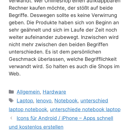
verwandt. Wer Onlineshop einen aufklappbaren
Rechner kaufen möchte, der stößt auf beide
Begriffe. Deswegen sollte es keine Verwirrung
geben. Die Produkte haben sich von Beginn an
sehr geähnelt und sich im Laufe der Zeit noch
weiter aufeinander zubewegt. Inzwischen wird
nicht mehr zwischen den beiden Begriffen
unterschieden. Es ist dem persönlichen
Geschmack überlassen, welche Begrifflichkeit
verwandt wird. So halten es auch die Shops im
Web.
Kategorien
Allgemein
,
Hardware
Schlagwörter
Laptop
,
lenovo
,
Notebook
,
unterschied
laptop notebook
,
unterschiede notebook laptop
Beitrags-
Icons für Android / iPhone – Apps schnell
Navigation
und kostenlos erstellen