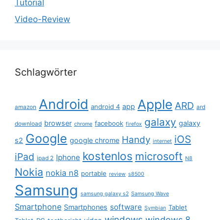
Tutorial
Video-Review
Schlagwörter
Android
Apple
ARD
app
android 4
amazon
ard
galaxy
browser
galaxy
facebook
download
chrome
firefox
Google
iOS
Handy
s2
google chrome
internet
kostenlos
microsoft
iPad
Iphone
ipad 2
N8
Nokia
nokia n8
portable
review
s8500
Samsung
samsung galaxy s2
Samsung Wave
Smartphone
software
Smartphones
Tablet
Symbian
windows
windows 8