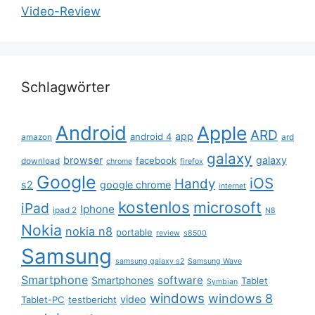
Video-Review
Schlagwörter
Android
Apple
ARD
app
android 4
amazon
ard
galaxy
browser
galaxy
facebook
download
chrome
firefox
Google
iOS
Handy
s2
google chrome
internet
kostenlos
microsoft
iPad
Iphone
ipad 2
N8
Nokia
nokia n8
portable
review
s8500
Samsung
samsung galaxy s2
Samsung Wave
Smartphone
software
Smartphones
Tablet
Symbian
windows
windows 8
video
Tablet-PC
testbericht