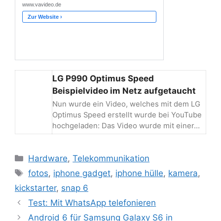
LG P990 Optimus Speed
Beispielvideo im Netz aufgetaucht
Nun wurde ein Video, welches mit dem LG
Optimus Speed erstellt wurde bei YouTube
hochgeladen: Das Video wurde mit einer…
Kategorien
Hardware
,
Telekommunikation
Schlagwörter
fotos
,
iphone gadget
,
iphone hülle
,
kamera
,
kickstarter
,
snap 6
Beitrags-
Test: Mit WhatsApp telefonieren
Navigation
Android 6 für Samsung Galaxy S6 in