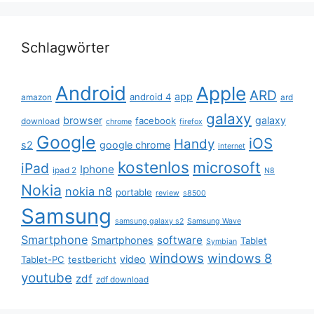
Schlagwörter
Android
Apple
ARD
app
android 4
amazon
ard
galaxy
browser
galaxy
facebook
download
chrome
firefox
Google
iOS
Handy
s2
google chrome
internet
kostenlos
microsoft
iPad
Iphone
ipad 2
N8
Nokia
nokia n8
portable
review
s8500
Samsung
samsung galaxy s2
Samsung Wave
Smartphone
software
Smartphones
Tablet
Symbian
windows
windows 8
video
Tablet-PC
testbericht
youtube
zdf
zdf download