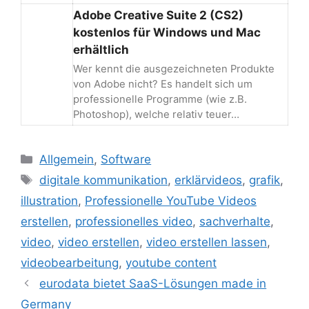
Adobe Creative Suite 2 (CS2)
kostenlos für Windows und Mac
erhältlich
Wer kennt die ausgezeichneten Produkte
von Adobe nicht? Es handelt sich um
professionelle Programme (wie z.B.
Photoshop), welche relativ teuer…
Kategorien
Allgemein
,
Software
Schlagwörter
digitale kommunikation
,
erklärvideos
,
grafik
,
illustration
,
Professionelle YouTube Videos
erstellen
,
professionelles video
,
sachverhalte
,
video
,
video erstellen
,
video erstellen lassen
,
videobearbeitung
,
youtube content
Beitrags-
eurodata bietet SaaS-Lösungen made in
Navigation
Germany