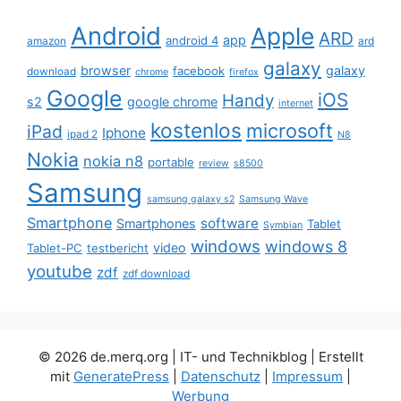
Android
Apple
ARD
app
android 4
amazon
ard
galaxy
browser
galaxy
facebook
download
chrome
firefox
Google
iOS
Handy
s2
google chrome
internet
kostenlos
microsoft
iPad
Iphone
ipad 2
N8
Nokia
nokia n8
portable
review
s8500
Samsung
samsung galaxy s2
Samsung Wave
Smartphone
software
Smartphones
Tablet
Symbian
windows
windows 8
video
Tablet-PC
testbericht
youtube
zdf
zdf download
© 2026 de.merq.org | IT- und Technikblog
| Erstellt
mit
GeneratePress
|
Datenschutz
|
Impressum
|
Werbung