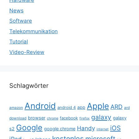
Hardware
News
Software
Telekommunikation
Tutorial
Video-Review
Schlagwörter
Android
Apple
ARD
app
android 4
amazon
ard
galaxy
browser
galaxy
facebook
download
chrome
firefox
Google
iOS
Handy
s2
google chrome
internet
kostenlos
microsoft
iPad