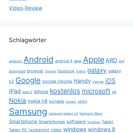
Video-Review
Schlagwörter
Android
Apple
ARD
app
android 4
amazon
ard
galaxy
browser
galaxy
facebook
download
chrome
firefox
Google
iOS
Handy
s2
google chrome
internet
kostenlos
microsoft
iPad
Iphone
ipad 2
N8
Nokia
nokia n8
portable
review
s8500
Samsung
samsung galaxy s2
Samsung Wave
Smartphone
software
Smartphones
Tablet
Symbian
windows
windows 8
video
Tablet-PC
testbericht