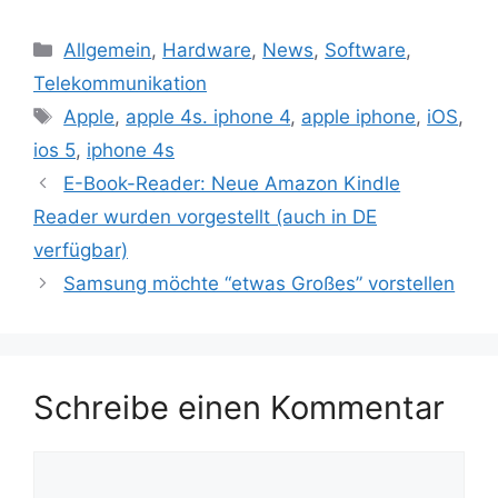
Kategorien
Allgemein
,
Hardware
,
News
,
Software
,
Telekommunikation
Schlagwörter
Apple
,
apple 4s. iphone 4
,
apple iphone
,
iOS
,
ios 5
,
iphone 4s
Beitrags-
E-Book-Reader: Neue Amazon Kindle
Navigation
Reader wurden vorgestellt (auch in DE
verfügbar)
Samsung möchte “etwas Großes” vorstellen
Schreibe einen Kommentar
Kommentar