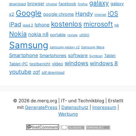
galaxy
browser
galaxy
facebook
download
chrome
firefox
Google
iOS
Handy
s2
google chrome
internet
kostenlos
microsoft
iPad
Iphone
ipad 2
N8
Nokia
nokia n8
portable
review
s8500
Samsung
samsung galaxy s2
Samsung Wave
Smartphone
software
Smartphones
Tablet
Symbian
windows
windows 8
video
Tablet-PC
testbericht
youtube
zdf
zdf download
© 2026 de.merq.org | IT- und Technikblog
| Erstellt
mit
GeneratePress
|
Datenschutz
|
Impressum
|
Werbung