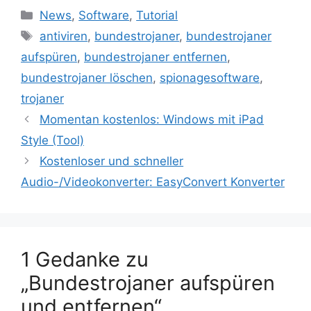
Kategorien
News
,
Software
,
Tutorial
Schlagwörter
antiviren
,
bundestrojaner
,
bundestrojaner
aufspüren
,
bundestrojaner entfernen
,
bundestrojaner löschen
,
spionagesoftware
,
trojaner
Beitrags-
Momentan kostenlos: Windows mit iPad
Navigation
Style (Tool)
Kostenloser und schneller
Audio-/Videokonverter: EasyConvert Konverter
1 Gedanke zu
„Bundestrojaner aufspüren
und entfernen“