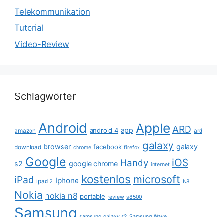
Telekommunikation
Tutorial
Video-Review
Schlagwörter
Android
Apple
ARD
app
android 4
amazon
ard
galaxy
browser
galaxy
facebook
download
chrome
firefox
Google
iOS
Handy
s2
google chrome
internet
kostenlos
microsoft
iPad
Iphone
ipad 2
N8
Nokia
nokia n8
portable
review
s8500
Samsung
samsung galaxy s2
Samsung Wave