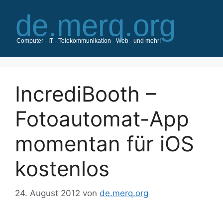
Zum
Inhalt
springen
IncrediBooth –
Fotoautomat-App
momentan für iOS
kostenlos
24. August 2012
von
de.merq.org