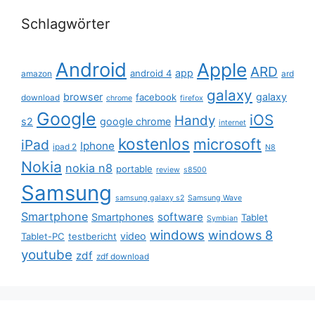
Schlagwörter
Android
Apple
ARD
app
android 4
amazon
ard
galaxy
browser
galaxy
facebook
download
chrome
firefox
Google
iOS
Handy
s2
google chrome
internet
kostenlos
microsoft
iPad
Iphone
ipad 2
N8
Nokia
nokia n8
portable
review
s8500
Samsung
samsung galaxy s2
Samsung Wave
Smartphone
software
Smartphones
Tablet
Symbian
windows
windows 8
video
Tablet-PC
testbericht
youtube
zdf
zdf download