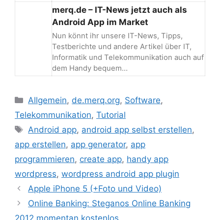
merq.de – IT-News jetzt auch als
Android App im Market
Nun könnt ihr unsere IT-News, Tipps,
Testberichte und andere Artikel über IT,
Informatik und Telekommunikation auch auf
dem Handy bequem…
Kategorien
Allgemein
,
de.merq.org
,
Software
,
Telekommunikation
,
Tutorial
Schlagwörter
Android app
,
android app selbst erstellen
,
app erstellen
,
app generator
,
app
programmieren
,
create app
,
handy app
wordpress
,
wordpress android app plugin
Beitrags-
Apple iPhone 5 (+Foto und Video)
Navigation
Online Banking: Steganos Online Banking
2012 momentan kostenlos