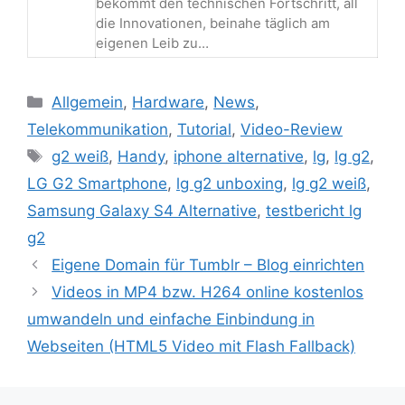
bekommt den technischen Fortschritt, all
die Innovationen, beinahe täglich am
eigenen Leib zu…
Kategorien
Allgemein
,
Hardware
,
News
,
Telekommunikation
,
Tutorial
,
Video-Review
Schlagwörter
g2 weiß
,
Handy
,
iphone alternative
,
lg
,
lg g2
,
LG G2 Smartphone
,
lg g2 unboxing
,
lg g2 weiß
,
Samsung Galaxy S4 Alternative
,
testbericht lg
g2
Beitrags-
Eigene Domain für Tumblr – Blog einrichten
Navigation
Videos in MP4 bzw. H264 online kostenlos
umwandeln und einfache Einbindung in
Webseiten (HTML5 Video mit Flash Fallback)