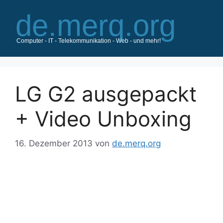
Zum
Inhalt
springen
LG G2 ausgepackt
+ Video Unboxing
16. Dezember 2013
von
de.merq.org