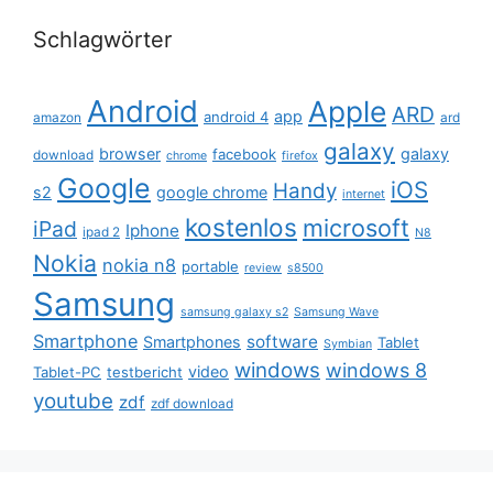
Schlagwörter
Android
Apple
ARD
app
android 4
amazon
ard
galaxy
browser
galaxy
facebook
download
chrome
firefox
Google
iOS
Handy
s2
google chrome
internet
kostenlos
microsoft
iPad
Iphone
ipad 2
N8
Nokia
nokia n8
portable
review
s8500
Samsung
samsung galaxy s2
Samsung Wave
Smartphone
software
Smartphones
Tablet
Symbian
windows
windows 8
video
Tablet-PC
testbericht
youtube
zdf
zdf download