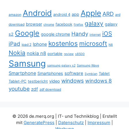
Android
Apple
ARD
app
android 4
amazon
ard
galaxy
browser
galaxy
facebook
download
chrome
firefox
Google
iOS
Handy
s2
google chrome
internet
kostenlos
microsoft
iPad
Iphone
ipad 2
N8
Nokia
nokia n8
portable
review
s8500
Samsung
samsung galaxy s2
Samsung Wave
Smartphone
software
Smartphones
Tablet
Symbian
windows
windows 8
video
Tablet-PC
testbericht
youtube
zdf
zdf download
© 2026 de.merq.org | IT- und Technikblog
| Erstellt
mit
GeneratePress
|
Datenschutz
|
Impressum
|
Werbung