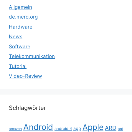
Allgemein
de.merq.org
Hardware
News
Software
Telekommunikation
Tutorial
Video-Review
Schlagwörter
Android
Apple
ARD
app
android 4
amazon
ard