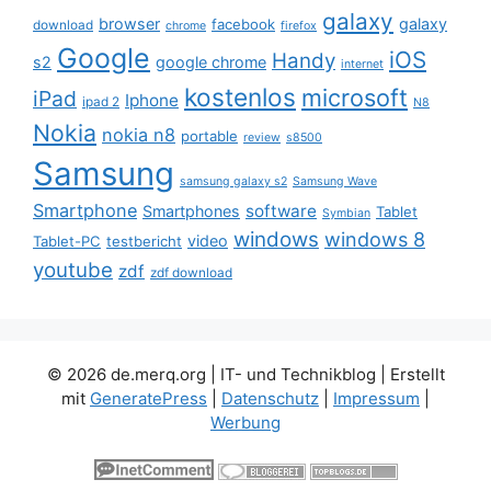
galaxy
browser
galaxy
facebook
download
chrome
firefox
Google
iOS
Handy
s2
google chrome
internet
kostenlos
microsoft
iPad
Iphone
ipad 2
N8
Nokia
nokia n8
portable
review
s8500
Samsung
samsung galaxy s2
Samsung Wave
Smartphone
software
Smartphones
Tablet
Symbian
windows
windows 8
video
Tablet-PC
testbericht
youtube
zdf
zdf download
© 2026 de.merq.org | IT- und Technikblog
| Erstellt
mit
GeneratePress
|
Datenschutz
|
Impressum
|
Werbung