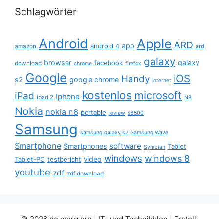
Schlagwörter
Android
Apple
ARD
app
android 4
amazon
ard
galaxy
browser
galaxy
facebook
download
chrome
firefox
Google
iOS
Handy
s2
google chrome
internet
kostenlos
microsoft
iPad
Iphone
ipad 2
N8
Nokia
nokia n8
portable
review
s8500
Samsung
samsung galaxy s2
Samsung Wave
Smartphone
software
Smartphones
Tablet
Symbian
windows
windows 8
video
Tablet-PC
testbericht
youtube
zdf
zdf download
© 2026 de.merq.org | IT- und Technikblog
| Erstellt