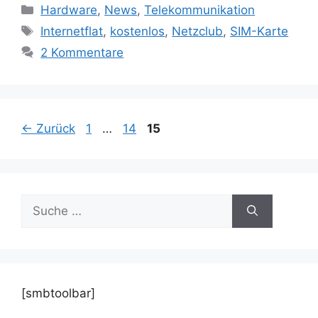
Kategorien
Hardware
,
News
,
Telekommunikation
Schlagwörter
Internetflat
,
kostenlos
,
Netzclub
,
SIM-Karte
2 Kommentare
Beitrags-
Seite
Seite
Seite
←
Zurück
1
…
14
15
Navigation
Suche
nach:
[smbtoolbar]