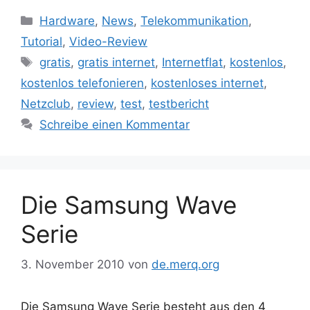
Kategorien
Hardware
,
News
,
Telekommunikation
,
Tutorial
,
Video-Review
Schlagwörter
gratis
,
gratis internet
,
Internetflat
,
kostenlos
,
kostenlos telefonieren
,
kostenloses internet
,
Netzclub
,
review
,
test
,
testbericht
Schreibe einen Kommentar
Die Samsung Wave
Serie
3. November 2010
von
de.merq.org
Die Samsung Wave Serie besteht aus den 4