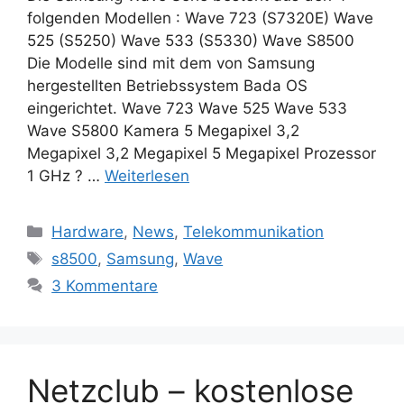
folgenden Modellen : Wave 723 (S7320E) Wave
525 (S5250) Wave 533 (S5330) Wave S8500
Die Modelle sind mit dem von Samsung
hergestellten Betriebssystem Bada OS
eingerichtet. Wave 723 Wave 525 Wave 533
Wave S5800 Kamera 5 Megapixel 3,2
Megapixel 3,2 Megapixel 5 Megapixel Prozessor
1 GHz ? …
Weiterlesen
Kategorien
Hardware
,
News
,
Telekommunikation
Schlagwörter
s8500
,
Samsung
,
Wave
3 Kommentare
Netzclub – kostenlose