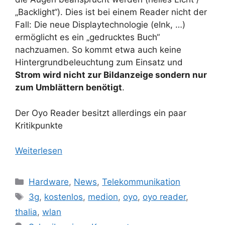
„Backlight“). Dies ist bei einem Reader nicht der
Fall: Die neue Displaytechnologie (eInk, …)
ermöglicht es ein „gedrucktes Buch“
nachzuamen. So kommt etwa auch keine
Hintergrundbeleuchtung zum Einsatz und
Strom wird nicht zur Bildanzeige sondern nur
zum Umblättern benötigt
.
Der Oyo Reader besitzt allerdings ein paar
Kritikpunkte
Weiterlesen
Kategorien
Hardware
,
News
,
Telekommunikation
Schlagwörter
3g
,
kostenlos
,
medion
,
oyo
,
oyo reader
,
thalia
,
wlan