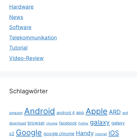
Hardware
News
Software
Telekommunikation
Tutorial
Video-Review
Schlagwörter
Android
Apple
ARD
app
android 4
amazon
ard
galaxy
browser
galaxy
facebook
download
chrome
firefox
Google
iOS
Handy
s2
google chrome
internet