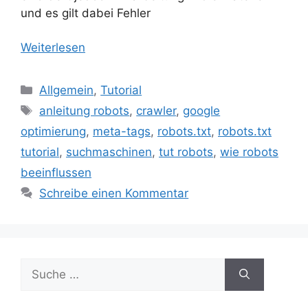
und es gilt dabei Fehler
Weiterlesen
Kategorien
Allgemein
,
Tutorial
Schlagwörter
anleitung robots
,
crawler
,
google
optimierung
,
meta-tags
,
robots.txt
,
robots.txt
tutorial
,
suchmaschinen
,
tut robots
,
wie robots
beeinflussen
Schreibe einen Kommentar
Suche
nach: