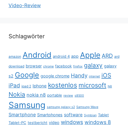
Video-Review
Schlagwörter
Android
Apple
ARD
app
android 4
amazon
ard
galaxy
browser
galaxy
facebook
download
chrome
firefox
Google
iOS
Handy
s2
google chrome
internet
kostenlos
microsoft
iPad
Iphone
ipad 2
N8
Nokia
nokia n8
portable
review
s8500
Samsung
samsung galaxy s2
Samsung Wave
Smartphone
software
Smartphones
Tablet
Symbian
windows
windows 8
video
Tablet-PC
testbericht