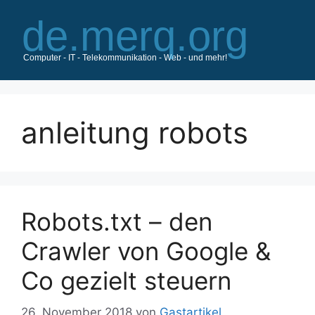
Zum
Inhalt
springen
anleitung robots
Robots.txt – den
Crawler von Google &
Co gezielt steuern
26. November 2018
von
Gastartikel