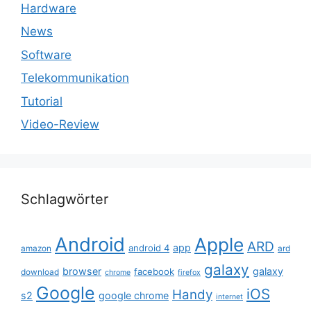
Hardware
News
Software
Telekommunikation
Tutorial
Video-Review
Schlagwörter
Android
Apple
ARD
app
android 4
amazon
ard
galaxy
browser
galaxy
facebook
download
chrome
firefox
Google
iOS
Handy
s2
google chrome
internet