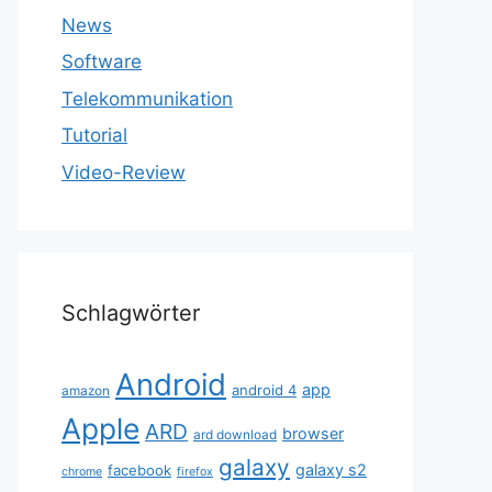
News
Software
Telekommunikation
Tutorial
Video-Review
Schlagwörter
Android
app
android 4
amazon
Apple
ARD
browser
ard download
galaxy
galaxy s2
facebook
chrome
firefox