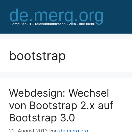
Zum
Inhalt
springen
bootstrap
Webdesign: Wechsel
von Bootstrap 2.x auf
Bootstrap 3.0
22. August 2013
von
de.merq.org