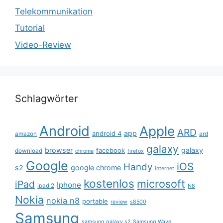
Telekommunikation
Tutorial
Video-Review
Schlagwörter
Android
Apple
ARD
app
android 4
amazon
ard
galaxy
browser
galaxy
facebook
download
chrome
firefox
Google
iOS
Handy
s2
google chrome
internet
kostenlos
microsoft
iPad
Iphone
ipad 2
N8
Nokia
nokia n8
portable
review
s8500
Samsung
samsung galaxy s2
Samsung Wave