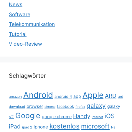
News
Software
Telekommunikation
Tutorial
Video-Review
Schlagwörter
Android
Apple
ARD
app
android 4
amazon
ard
galaxy
browser
galaxy
facebook
download
chrome
firefox
Google
iOS
Handy
s2
google chrome
internet
kostenlos
microsoft
iPad
Iphone
ipad 2
N8