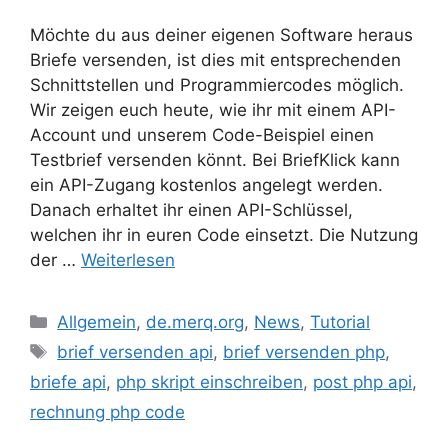
Möchte du aus deiner eigenen Software heraus
Briefe versenden, ist dies mit entsprechenden
Schnittstellen und Programmiercodes möglich.
Wir zeigen euch heute, wie ihr mit einem API-
Account und unserem Code-Beispiel einen
Testbrief versenden könnt. Bei BriefKlick kann
ein API-Zugang kostenlos angelegt werden.
Danach erhaltet ihr einen API-Schlüssel,
welchen ihr in euren Code einsetzt. Die Nutzung
der …
Weiterlesen
Kategorien
Allgemein
,
de.merq.org
,
News
,
Tutorial
Schlagwörter
brief versenden api
,
brief versenden php
,
briefe api
,
php skript einschreiben
,
post php api
,
rechnung php code