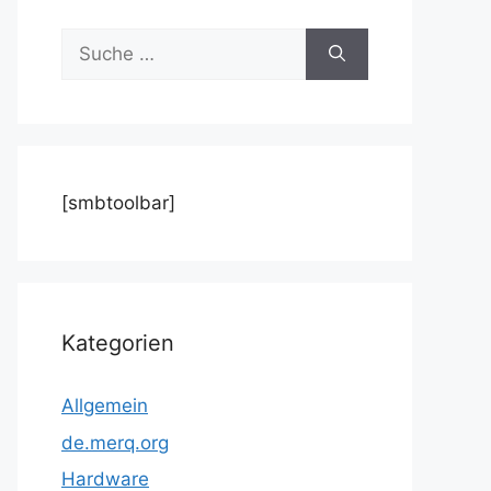
Suche
nach:
[smbtoolbar]
Kategorien
Allgemein
de.merq.org
Hardware