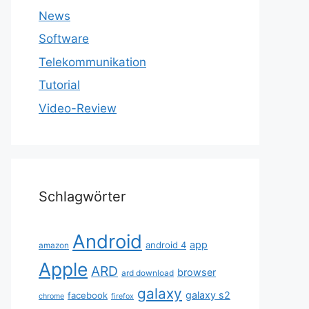
News
Software
Telekommunikation
Tutorial
Video-Review
Schlagwörter
Android
app
android 4
amazon
Apple
ARD
browser
ard download
galaxy
galaxy s2
facebook
chrome
firefox