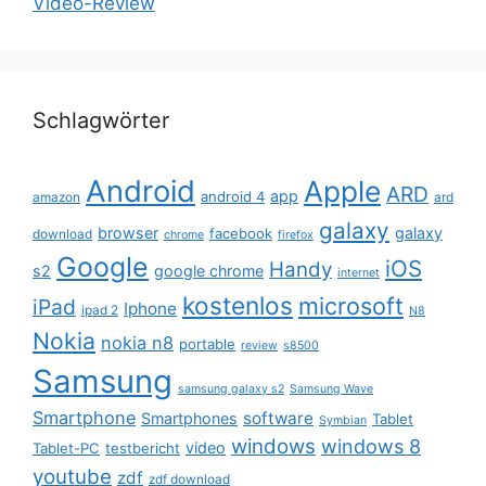
Video-Review
Schlagwörter
Android
Apple
ARD
app
android 4
amazon
ard
galaxy
browser
galaxy
facebook
download
chrome
firefox
Google
iOS
Handy
s2
google chrome
internet
kostenlos
microsoft
iPad
Iphone
ipad 2
N8
Nokia
nokia n8
portable
review
s8500
Samsung
samsung galaxy s2
Samsung Wave
Smartphone
software
Smartphones
Tablet
Symbian
windows
windows 8
video
Tablet-PC
testbericht
youtube
zdf
zdf download