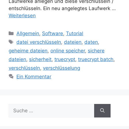
Laufwerke anlegen und diese verschlüsseln /
entschlüsseln. Ein neu angelegtes Laufwerk …
Weiterlesen
Kategorien
Allgemein
,
Software
,
Tutorial
Schlagwörter
datei verschlüsseln
,
dateien
,
daten
,
geheime dateien
,
online speicher
,
sichere
dateien
,
sicherheit
,
truecrypt
,
truecrypt batch
,
verschlüsseln
,
verschlüsselung
Ein Kommentar
Suche
nach: