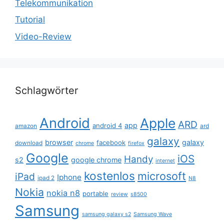
Telekommunikation
Tutorial
Video-Review
Schlagwörter
Android
Apple
ARD
app
android 4
amazon
ard
galaxy
browser
galaxy
facebook
download
chrome
firefox
Google
iOS
Handy
s2
google chrome
internet
kostenlos
microsoft
iPad
Iphone
ipad 2
N8
Nokia
nokia n8
portable
review
s8500
Samsung
samsung galaxy s2
Samsung Wave