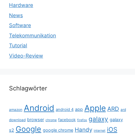
Hardware
News
Software
Telekommunikation
Tutorial
Video-Review
Schlagwörter
Android
Apple
ARD
app
android 4
amazon
ard
galaxy
browser
galaxy
facebook
download
chrome
firefox
Google
iOS
Handy
s2
google chrome
internet