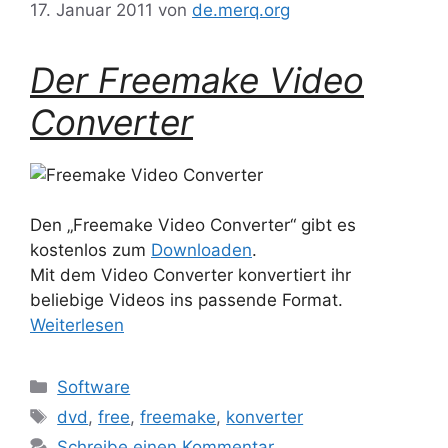
17. Januar 2011
von
de.merq.org
Der Freemake Video
Converter
Den „Freemake Video Converter“ gibt es
kostenlos zum
Downloaden
.
Mit dem Video Converter konvertiert ihr
beliebige Videos ins passende Format.
Weiterlesen
Kategorien
Software
Schlagwörter
dvd
,
free
,
freemake
,
konverter
Schreibe einen Kommentar