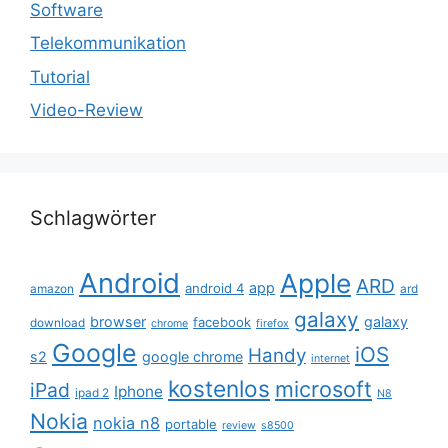
Software
Telekommunikation
Tutorial
Video-Review
Schlagwörter
Android
Apple
ARD
app
android 4
amazon
ard
galaxy
browser
galaxy
facebook
download
chrome
firefox
Google
iOS
Handy
s2
google chrome
internet
kostenlos
microsoft
iPad
Iphone
ipad 2
N8
Nokia
nokia n8
portable
review
s8500