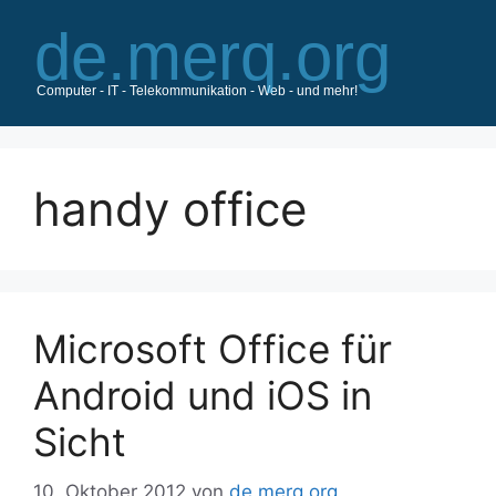
Zum
Inhalt
springen
handy office
Microsoft Office für
Android und iOS in
Sicht
10. Oktober 2012
von
de.merq.org