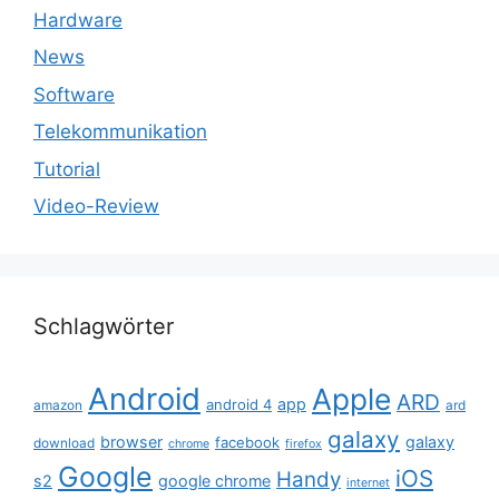
Hardware
News
Software
Telekommunikation
Tutorial
Video-Review
Schlagwörter
Android
Apple
ARD
app
android 4
amazon
ard
galaxy
browser
galaxy
facebook
download
chrome
firefox
Google
iOS
Handy
s2
google chrome
internet