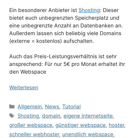
Ein besonderer Anbieter ist
5hosting
: Dieser
bietet euch unbegrenzten Speicherplatz und
eine unbegrenzte Anzahl an Datenbanken an.
Außerdem lassen sich beliebig viele Domains
(externe = kostenlos) aufschalten.
Auch das Preis-Leistungsverhältnis ist sehr
ansprechend: Für nur 5€ pro Monat erhaltet ihr
den Webspace
Weiterlesen
Kategorien
Allgemein
,
News
,
Tutorial
Schlagwörter
5hosting
,
domain
,
eigene internetseite
,
großer webspace
,
günstiger webspace
,
hoster
,
schneller webhoster
,
unendlich webspace
,