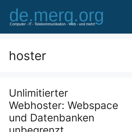
Zum
Inhalt
springen
hoster
Unlimitierter
Webhoster: Webspace
und Datenbanken
unbegrenzt