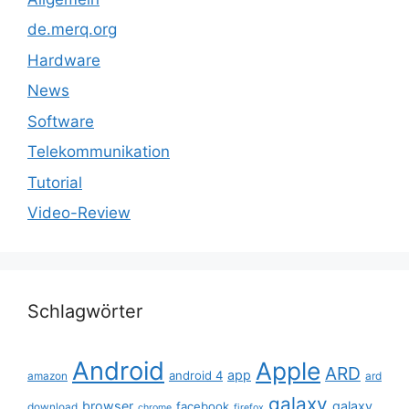
de.merq.org
Hardware
News
Software
Telekommunikation
Tutorial
Video-Review
Schlagwörter
Android
Apple
ARD
app
android 4
amazon
ard
galaxy
browser
galaxy
facebook
download
chrome
firefox