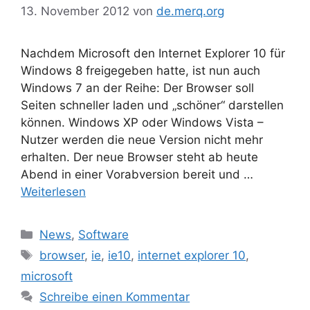
13. November 2012
von
de.merq.org
Nachdem Microsoft den Internet Explorer 10 für
Windows 8 freigegeben hatte, ist nun auch
Windows 7 an der Reihe: Der Browser soll
Seiten schneller laden und „schöner“ darstellen
können. Windows XP oder Windows Vista –
Nutzer werden die neue Version nicht mehr
erhalten. Der neue Browser steht ab heute
Abend in einer Vorabversion bereit und …
Weiterlesen
Kategorien
News
,
Software
Schlagwörter
browser
,
ie
,
ie10
,
internet explorer 10
,
microsoft
Schreibe einen Kommentar