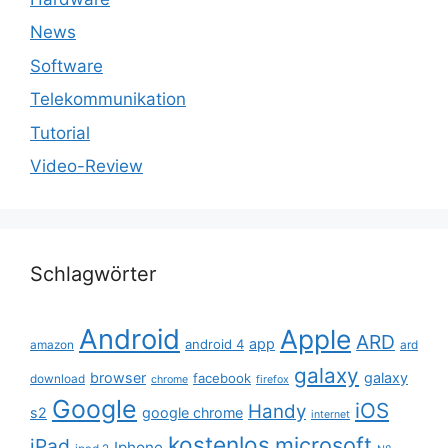
News
Software
Telekommunikation
Tutorial
Video-Review
Schlagwörter
Android
Apple
ARD
app
android 4
amazon
ard
galaxy
browser
galaxy
facebook
download
chrome
firefox
Google
iOS
Handy
s2
google chrome
internet
kostenlos
microsoft
iPad
Iphone