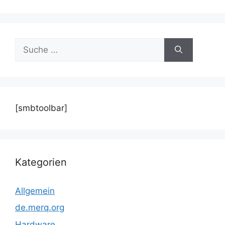
Suche
nach:
[smbtoolbar]
Kategorien
Allgemein
de.merq.org
Hardware