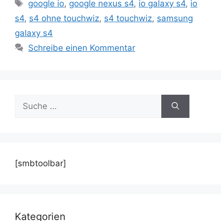
Schlagwörter
google io
,
google nexus s4
,
io galaxy s4
,
io
s4
,
s4 ohne touchwiz
,
s4 touchwiz
,
samsung
galaxy s4
Schreibe einen Kommentar
Suche
nach:
[smbtoolbar]
Kategorien