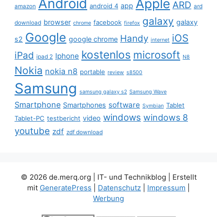
Android
Apple
ARD
app
android 4
amazon
ard
galaxy
browser
galaxy
facebook
download
chrome
firefox
Google
iOS
Handy
s2
google chrome
internet
kostenlos
microsoft
iPad
Iphone
ipad 2
N8
Nokia
nokia n8
portable
review
s8500
Samsung
samsung galaxy s2
Samsung Wave
Smartphone
software
Smartphones
Tablet
Symbian
windows
windows 8
video
Tablet-PC
testbericht
youtube
zdf
zdf download
© 2026 de.merq.org | IT- und Technikblog
| Erstellt
mit
GeneratePress
|
Datenschutz
|
Impressum
|
Werbung