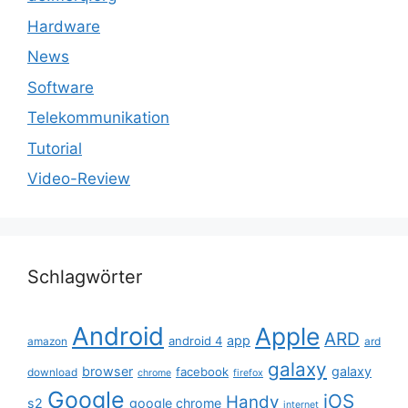
Hardware
News
Software
Telekommunikation
Tutorial
Video-Review
Schlagwörter
Android
Apple
ARD
app
android 4
amazon
ard
galaxy
browser
galaxy
facebook
download
chrome
firefox
Google
iOS
Handy
s2
google chrome
internet