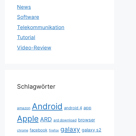
News
Software
Telekommunikation
Tutorial
Video-Review
Schlagwörter
Android
app
android 4
amazon
Apple
ARD
browser
ard download
galaxy
galaxy s2
facebook
chrome
firefox