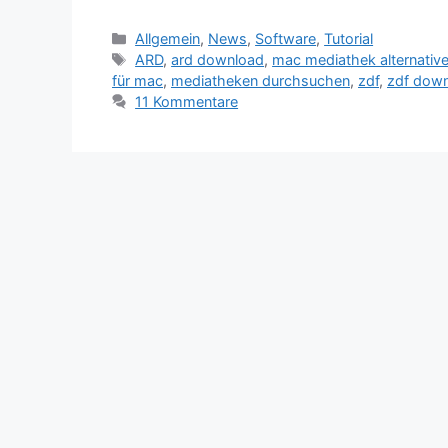
Kategorien
Allgemein
,
News
,
Software
,
Tutorial
Schlagwörter
ARD
,
ard download
,
mac mediathek alternativ
für mac
,
mediatheken durchsuchen
,
zdf
,
zdf dow
11 Kommentare