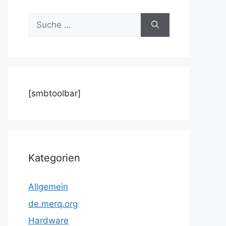
Suche
nach:
[smbtoolbar]
Kategorien
Allgemein
de.merq.org
Hardware