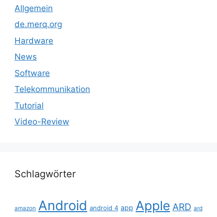
Allgemein
de.merq.org
Hardware
News
Software
Telekommunikation
Tutorial
Video-Review
Schlagwörter
Android
Apple
ARD
app
android 4
amazon
ard