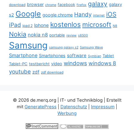
galaxy
browser
galaxy
facebook
download
chrome
firefox
Google
iOS
Handy
s2
google chrome
internet
kostenlos
microsoft
iPad
Iphone
ipad 2
N8
Nokia
nokia n8
portable
review
s8500
Samsung
samsung galaxy s2
Samsung Wave
Smartphone
software
Smartphones
Tablet
Symbian
windows
windows 8
video
Tablet-PC
testbericht
youtube
zdf
zdf download
© 2026 de.merq.org | IT- und Technikblog
| Erstellt
mit
GeneratePress
|
Datenschutz
|
Impressum
|
Werbung