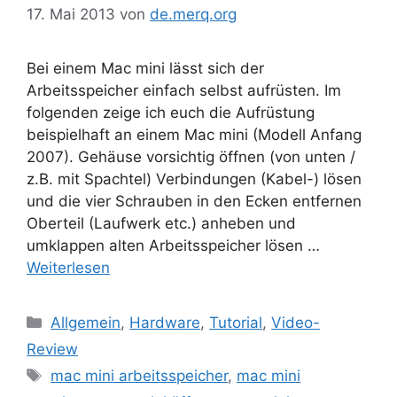
17. Mai 2013
von
de.merq.org
Bei einem Mac mini lässt sich der
Arbeitsspeicher einfach selbst aufrüsten. Im
folgenden zeige ich euch die Aufrüstung
beispielhaft an einem Mac mini (Modell Anfang
2007). Gehäuse vorsichtig öffnen (von unten /
z.B. mit Spachtel) Verbindungen (Kabel-) lösen
und die vier Schrauben in den Ecken entfernen
Oberteil (Laufwerk etc.) anheben und
umklappen alten Arbeitsspeicher lösen …
Weiterlesen
Kategorien
Allgemein
,
Hardware
,
Tutorial
,
Video-
Review
Schlagwörter
mac mini arbeitsspeicher
,
mac mini