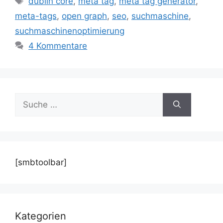
dublin core
,
meta tag
,
meta tag generator
,
meta-tags
,
open graph
,
seo
,
suchmaschine
,
suchmaschinenoptimierung
4 Kommentare
Suche
nach:
[smbtoolbar]
Kategorien