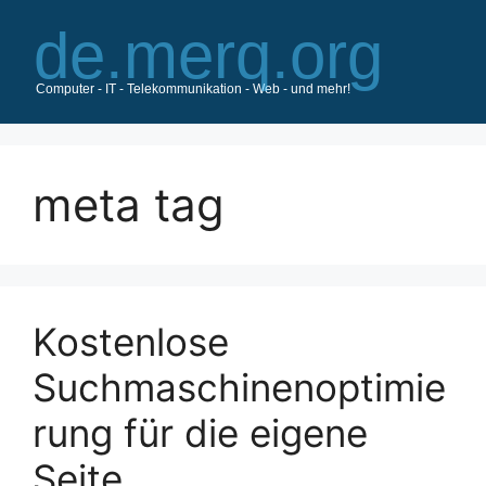
Zum
Inhalt
springen
meta tag
Kostenlose
Suchmaschinenoptimie
rung für die eigene
Seite