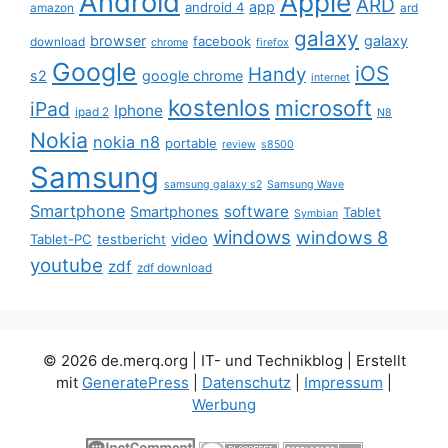
Android
Apple
ARD
app
android 4
amazon
ard
galaxy
browser
galaxy
facebook
download
chrome
firefox
Google
iOS
Handy
s2
google chrome
internet
kostenlos
microsoft
iPad
Iphone
ipad 2
N8
Nokia
nokia n8
portable
review
s8500
Samsung
samsung galaxy s2
Samsung Wave
Smartphone
software
Smartphones
Tablet
Symbian
windows
windows 8
video
Tablet-PC
testbericht
youtube
zdf
zdf download
© 2026 de.merq.org | IT- und Technikblog
| Erstellt
mit
GeneratePress
|
Datenschutz
|
Impressum
|
Werbung