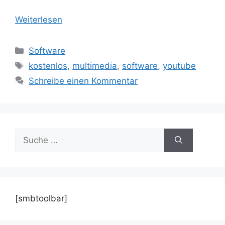
Weiterlesen
Kategorien
Software
Schlagwörter
kostenlos
,
multimedia
,
software
,
youtube
Schreibe einen Kommentar
Suche
nach:
[smbtoolbar]