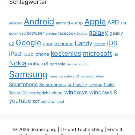
Schlagwörter
Android
Apple
ARD
app
android 4
amazon
ard
galaxy
browser
galaxy
facebook
download
chrome
firefox
Google
iOS
Handy
s2
google chrome
internet
kostenlos
microsoft
iPad
Iphone
ipad 2
N8
Nokia
nokia n8
portable
review
s8500
Samsung
samsung galaxy s2
Samsung Wave
Smartphone
software
Smartphones
Tablet
Symbian
windows
windows 8
video
Tablet-PC
testbericht
youtube
zdf
zdf download
© 2026 de.merq.org | IT- und Technikblog
| Erstellt