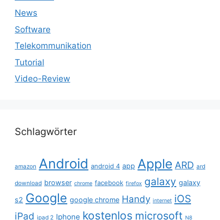
News
Software
Telekommunikation
Tutorial
Video-Review
Schlagwörter
Android
Apple
ARD
app
android 4
amazon
ard
galaxy
browser
galaxy
facebook
download
chrome
firefox
Google
iOS
Handy
s2
google chrome
internet
kostenlos
microsoft
iPad
Iphone
ipad 2
N8