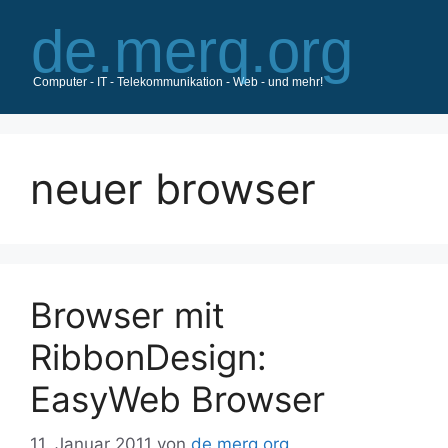
Zum
Inhalt
springen
neuer browser
Browser mit
RibbonDesign:
EasyWeb Browser
11. Januar 2011
von
de.merq.org