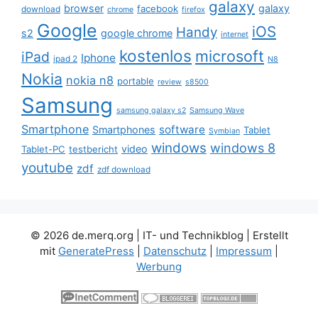
galaxy
browser
galaxy
facebook
download
chrome
firefox
Google
iOS
Handy
s2
google chrome
internet
kostenlos
microsoft
iPad
Iphone
ipad 2
N8
Nokia
nokia n8
portable
review
s8500
Samsung
samsung galaxy s2
Samsung Wave
Smartphone
software
Smartphones
Tablet
Symbian
windows
windows 8
video
Tablet-PC
testbericht
youtube
zdf
zdf download
© 2026 de.merq.org | IT- und Technikblog
| Erstellt
mit
GeneratePress
|
Datenschutz
|
Impressum
|
Werbung