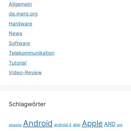
Allgemein
de.merq.org
Hardware
News
Software
Telekommunikation
Tutorial
Video-Review
Schlagwörter
Android
Apple
ARD
app
android 4
amazon
ard