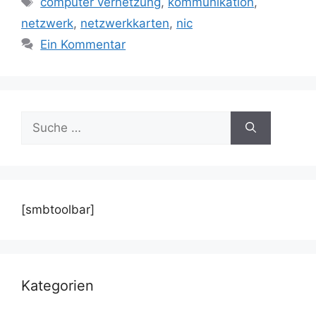
computer vernetzung
,
kommunikation
,
netzwerk
,
netzwerkkarten
,
nic
Ein Kommentar
Suche
nach:
[smbtoolbar]
Kategorien