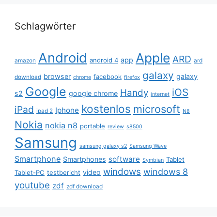
Schlagwörter
Android
Apple
ARD
app
android 4
amazon
ard
galaxy
browser
galaxy
facebook
download
chrome
firefox
Google
iOS
Handy
s2
google chrome
internet
kostenlos
microsoft
iPad
Iphone
ipad 2
N8
Nokia
nokia n8
portable
review
s8500
Samsung
samsung galaxy s2
Samsung Wave
Smartphone
software
Smartphones
Tablet
Symbian
windows
windows 8
video
Tablet-PC
testbericht
youtube
zdf
zdf download